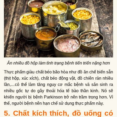
Ăn nhiều đồ hộp làm tình trạng bệnh tiến triển nặng hơn
Thực phẩm giàu chất béo bão hòa như đồ ăn chế biến sẵn
(thịt hộp, xúc xích), chất béo động vật, đồ chiên rán nhiều
lần,…có thể làm tăng nguy cơ mắc bệnh và sản sinh ra
nhiều gốc tự do gây thoái hóa tế bào thần kinh. Nó sẽ
khiến người bị bệnh Parkinson trở nên trầm trọng hơn. Vì
thế, người bệnh nên hạn chế sử dụng thực phẩm này.
5. Chất kích thích, đồ uống có