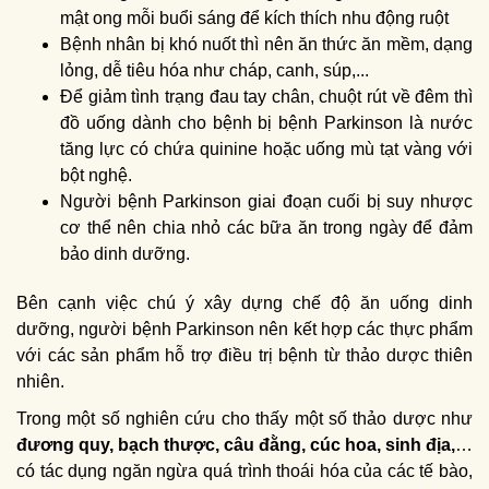
mật ong mỗi buổi sáng để kích thích nhu động ruột
Bệnh nhân bị khó nuốt thì nên ăn thức ăn mềm, dạng
lỏng, dễ tiêu hóa như cháp, canh, súp,...
Để giảm tình trạng đau tay chân, chuột rút về đêm thì
đồ uống dành cho bệnh bị bệnh Parkinson là nước
tăng lực có chứa quinine hoặc uống mù tạt vàng với
bột nghệ.
Người bệnh Parkinson giai đoạn cuối bị suy nhược
cơ thể nên chia nhỏ các bữa ăn trong ngày để đảm
bảo dinh dưỡng.
Bên cạnh việc chú ý xây dựng chế độ ăn uống dinh
dưỡng, người bệnh Parkinson nên kết hợp các thực phẩm
với các sản phẩm hỗ trợ điều trị bệnh từ thảo dược thiên
nhiên.
Trong một số nghiên cứu cho thấy một số thảo dược như
đương quy, bạch thược, câu đằng, cúc hoa, sinh địa,
…
có tác dụng ngăn ngừa quá trình thoái hóa của các tế bào,