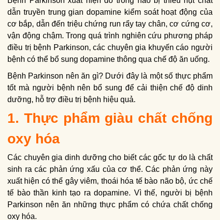
Bệnh Parkinson xuất hiện do trong não bị thiếu hụt chất
dẫn truyền trung gian dopamine kiểm soát hoạt động của
cơ bắp, dẫn đến triệu chứng run rẩy tay chân, cơ cứng cơ,
vận động chậm. Trong quá trình nghiên cứu phương pháp
điều trị bệnh Parkinson, các chuyên gia khuyến cáo người
bệnh có thể bổ sung dopamine thông qua chế độ ăn uống.
Bệnh Parkinson nên ăn gì? Dưới đây là một số thực phẩm
tốt mà người bệnh nên bổ sung để cải thiện chế độ dinh
dưỡng, hỗ trợ điều trị bệnh hiệu quả.
1. Thực phẩm giàu chất chống
oxy hóa
Các chuyên gia dinh dưỡng cho biết các gốc tự do là chất
sinh ra các phản ứng xấu của cơ thể. Các phản ứng này
xuất hiện có thể gây viêm, thoái hóa tế bào não bộ, ức chế
tế bào thần kinh tạo ra dopamine. Vì thế, người bị bệnh
Parkinson nên ăn những thực phẩm có chứa chất chống
oxy hóa.