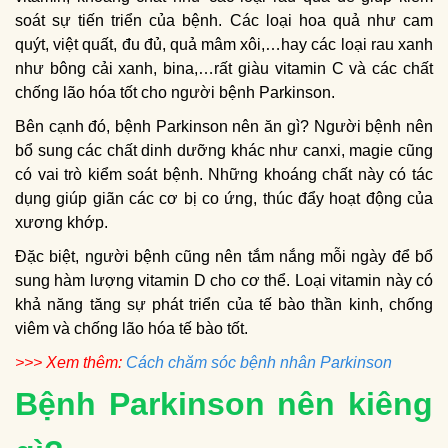
soát sự tiến triển của bệnh. Các loại hoa quả như cam
quýt, việt quất, đu đủ, quả mâm xôi,…hay các loại rau xanh
như bông cải xanh, bina,…rất giàu vitamin C và các chất
chống lão hóa tốt cho người bệnh Parkinson.
Bên cạnh đó, bệnh Parkinson nên ăn gì? Người bệnh nên
bổ sung các chất dinh dưỡng khác như canxi, magie cũng
có vai trò kiểm soát bệnh. Những khoáng chất này có tác
dụng giúp giãn các cơ bị co ứng, thúc đẩy hoạt động của
xương khớp.
Đặc biệt, người bệnh cũng nên tắm nắng mỗi ngày để bổ
sung hàm lượng vitamin D cho cơ thể. Loại vitamin này có
khả năng tăng sự phát triển của tế bào thần kinh, chống
viêm và chống lão hóa tế bào tốt.
>>> Xem thêm:
Cách chăm sóc bệnh nhân Parkinson
Bệnh Parkinson nên kiêng