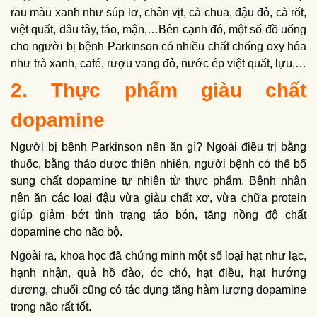
rau màu xanh như súp lơ, chân vịt, cà chua, đậu đỏ, cà rốt,
việt quất, dâu tây, táo, mận,…Bên cạnh đó, một số đồ uống
cho người bị bệnh Parkinson có nhiều chất chống oxy hóa
như trà xanh, café, rượu vang đỏ, nước ép việt quất, lựu,…
2. Thực phẩm giàu chất
dopamine
Người bị bệnh Parkinson nên ăn gì? Ngoài điều trị bằng
thuốc, bằng thảo dược thiên nhiên, người bệnh có thể bổ
sung chất dopamine tự nhiên từ thực phẩm. Bệnh nhân
nên ăn các loại đậu vừa giàu chất xơ, vừa chữa protein
giúp giảm bớt tình trạng táo bón, tăng nồng độ chất
dopamine cho não bộ.
Ngoài ra, khoa học đã chứng minh một số loại hạt như lạc,
hạnh nhận, quả hồ đào, óc chó, hạt điều, hạt hướng
dương, chuối cũng có tác dụng tăng hàm lượng dopamine
trong não rất tốt.