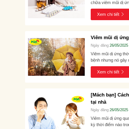
chữa viêm mũi dị ứ
thế nào mới hiệu...
Xem chi tiết
Viêm mũi dị ứng 
Ngày đăng:
26/05/2025
Viêm mũi dị ứng thời
bệnh nhưng nó gây r
sức khỏe của mỗi...
Xem chi tiết
[Mách bạn] Cách
tại nhà
Ngày đăng:
26/05/2025
Viêm mũi dị ứng qua
kỳ thời điểm nào tro