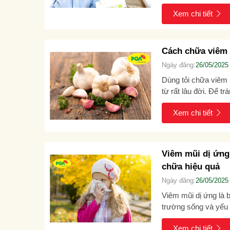
sóc đúng cách có...
Xem chi tiết
Cách chữa viêm 
Ngày đăng:
26/05/2025
Dùng tỏi chữa viêm 
từ rất lâu đời. Để t
phương pháp này...
Xem chi tiết
Viêm mũi dị ứng 
chữa hiệu quả
Ngày đăng:
26/05/2025
Viêm mũi dị ứng là b
trường sống và yếu 
dịch yếu, vì...
Xem chi tiết