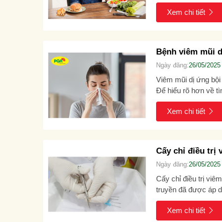
mắc phải căn...
Xem chi tiết
Bệnh viêm mũi d
Ngày đăng:
26/05/2025
Viêm mũi dị ứng bội
Để hiểu rõ hơn về t
tối đa biến...
Xem chi tiết
Cấy chỉ điều trị
Ngày đăng:
26/05/2025
Cấy chỉ điều trị vi
truyền đã được áp d
dụng, chế...
Xem chi tiết