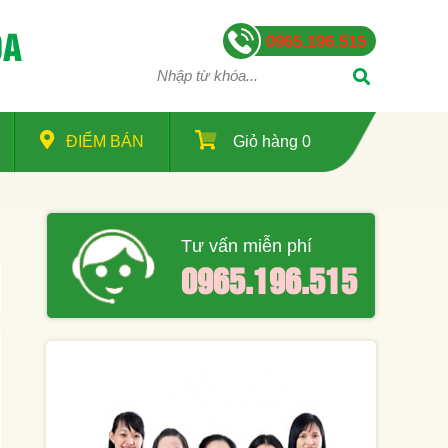
QA
0965.196.515
ĐIỂM BÁN
Giỏ hàng
0
Tư vấn miễn phí
0965.196.515