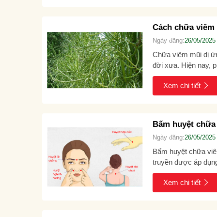
Cách chữa viêm 
Ngày đăng:
26/05/2025
Chữa viêm mũi dị ứn
đời xưa. Hiện nay, 
tính, dễ thực hiện và.
Xem chi tiết
Bấm huyệt chữa 
Ngày đăng:
26/05/2025
Bấm huyệt chữa viêm
truyền được áp dụng
lưu ý những gì?...
Xem chi tiết