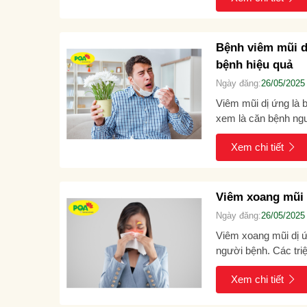
Bệnh viêm mũi dị
bệnh hiệu quả
Ngày đăng:
26/05/2025
Viêm mũi dị ứng là 
xem là căn bệnh ngu
khỏe. Thế nhưng thự
Xem chi tiết
Viêm xoang mũi 
Ngày đăng:
26/05/2025
Viêm xoang mũi dị ứn
người bệnh. Các tri
thường ngày mà còn
Xem chi tiết