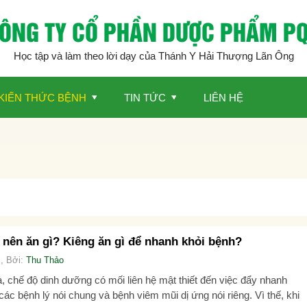
ÔNG TY CỔ PHẦN DƯỢC PHẨM P
Học tập và làm theo lời dạy của Thánh Y Hải Thượng Lãn Ông
KIẾN THỨC BỆNH
TIN TỨC
LIÊN HỆ
 nên ăn gì? Kiêng ăn gì để nhanh khỏi bệnh?
, Bởi:
Thu Thảo
, chế độ dinh dưỡng có mối liên hệ mật thiết đến việc đẩy nhanh
các bệnh lý nói chung và bệnh viêm mũi dị ứng nói riêng. Vì thế, khi