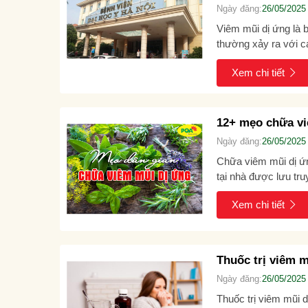
Ngày đăng:
26/05/2025
Viêm mũi dị ứng là 
thường xảy ra với c
mũi,... Tuy ít...
Xem chi tiết
12+ mẹo chữa vi
Ngày đăng:
26/05/2025
Chữa viêm mũi dị ứn
tại nhà được lưu tr
có tốt không? Mẹo...
Xem chi tiết
Thuốc trị viêm m
Ngày đăng:
26/05/2025
Thuốc trị viêm mũi 