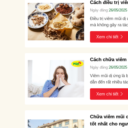
Cách điều trị vi
Ngày đăng:
26/05/2025
Điều trị viêm mũi dị
mà không gây ra tác
bệnh mang lại tác dụ
Xem chi tiết
Cách chữa viêm m
Ngày đăng:
26/05/2025
Viêm mũi dị ứng là 
dẫn đến rất nhiều t
Vậy cách...
Xem chi tiết
Chữa viêm mũi d
tốt nhất cho ng