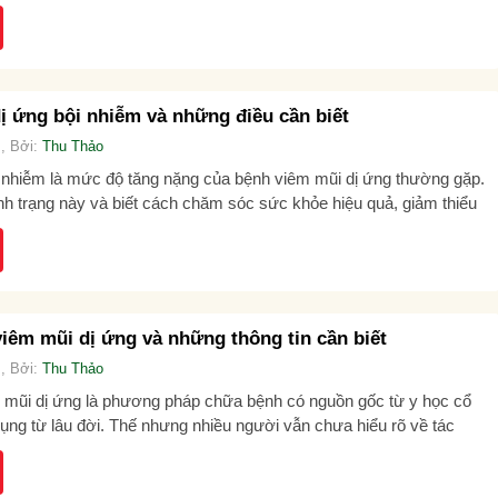
ị ứng bội nhiễm và những điều cần biết
, Bởi:
Thu Thảo
 nhiễm là mức độ tăng nặng của bệnh viêm mũi dị ứng thường gặp.
ình trạng này và biết cách chăm sóc sức khỏe hiệu quả, giảm thiểu
 viêm mũi dị ứng và những thông tin cần biết
, Bởi:
Thu Thảo
êm mũi dị ứng là phương pháp chữa bệnh có nguồn gốc từ y học cổ
ụng từ lâu đời. Thế nhưng nhiều người vẫn chưa hiểu rõ về tác