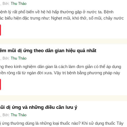
, Bởi:
Thu Thảo
bệnh lý rất phổ biến về hệ hô hấp thường gặp ở nước ta. Bệnh
ác biểu hiện đặc trưng như: Nghẹt mũi, khó thở, sổ mũi, chảy nước
êm mũi dị ứng theo dân gian hiệu quả nhất
, Bởi:
Thu Thảo
g theo kinh nghiệm dân gian là cách làm đơn giản có thể áp dụng
uyền rộng rãi từ ngàn đời xưa. Vậy trị bệnh bằng phương pháp này
ũi dị ứng và những điều cần lưu ý
, Bởi:
Thu Thảo
dị ứng thường dùng là những loại thuốc nào? Khi sử dụng thuốc Tây