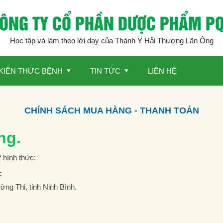
ÔNG TY CỔ PHẦN DƯỢC PHẨM P
Học tập và làm theo lời dạy của Thánh Y Hải Thượng Lãn Ông
KIẾN THỨC BỆNH
TIN TỨC
LIÊN HỆ
CHÍNH SÁCH MUA HÀNG - THANH TOÁN
ng.
 hình thức:
:
ng Thi, tỉnh Ninh Bình.