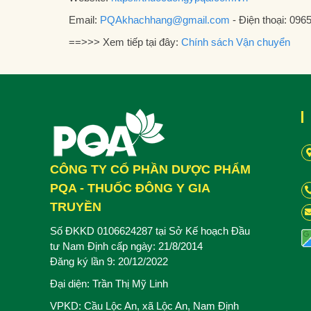
Email:
PQAkhachhang@gmail.com
- Điện thoại: 096
==>>> Xem tiếp tại đây:
Chính sách Vận chuyển
CÔNG TY CỔ PHẦN DƯỢC PHẨM
PQA - THUỐC ĐÔNG Y GIA
TRUYỀN
Số ĐKKD 0106624287 tại Sở Kế hoạch Đầu
tư Nam Định cấp ngày: 21/8/2014
Đăng ký lần 9: 20/12/2022
Đại diện: Trần Thị Mỹ Linh
VPKD: Cầu Lộc An, xã Lộc An, Nam Định