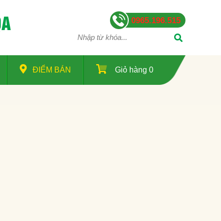
QA
0965.196.515
ĐIỂM BÁN
Giỏ hàng
0