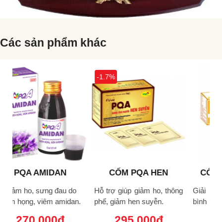
Các sản phẩm khác
-1.7%
CỐM PQA HEN
CỐM PQA HO HEN
SUYỄN
Hỗ trợ giúp giảm ho, thông
Giải cảm hàn, thông phế,
n.
phế, giảm hen suyễn.
bình suyễn, thông thoáng
v
đường thở cho người ho
295.000
đ
294.000
đ