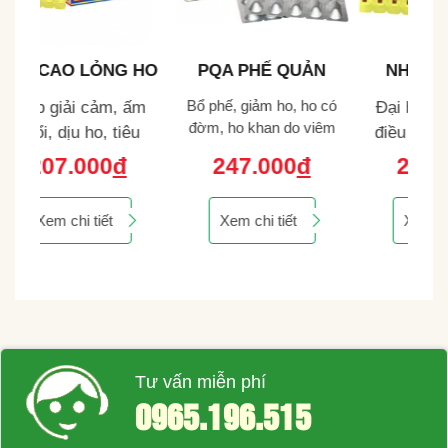
 HO
PQA PHẾ QUẢN
NHÂN SÂM BỔ
PQ
VIÊN NÉN
PHỔI PQA CAO
ấm
Bổ phế, giảm ho, ho có
Đại bổ nguyên khí,
Gi
LỎNG.
đờm, ho khan do viêm
êu
điều hòa thanh khí,
p
họng, viêm phế quản
áng
bồi bổ chân âm, bổ
đờ
247.000
đ
220.000
đ
gười
phế giảm đờm, thông
đườ
thoáng đường thở.
Xem chi tiết
Xem chi tiết
Tư vấn miễn phí
0965.196.515