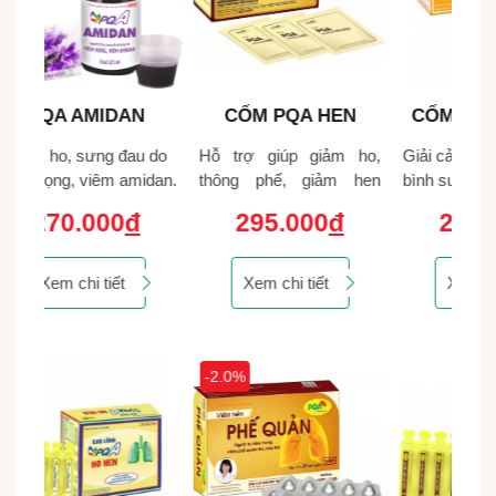
N
CỐM PQA HEN
CỐM PQA HO HEN
SUYỄN
 do
Hỗ trợ giúp giảm ho,
Giải cảm hàn, thông phế,
Gi
idan.
thông phế, giảm hen
bình suyễn, thông thoáng
viêm
suyễn.
đường thở cho người ho
295.000
đ
294.000
đ
hen.
Xem chi tiết
Xem chi tiết
-2.0%