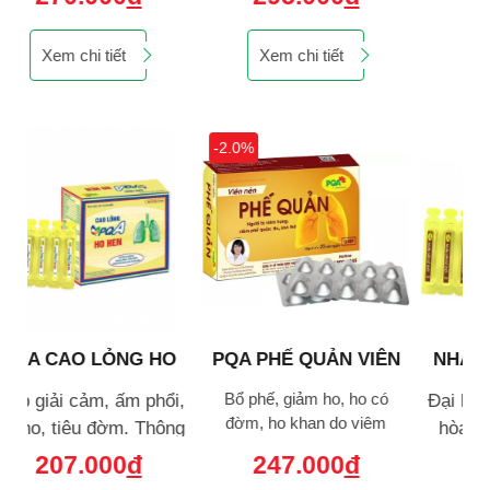
hen.
Xem chi tiết
Xem chi tiết
-2.0%
O
PQA PHẾ QUẢN VIÊN
NHÂN SÂM BỔ PHỔI
NÉN
PQA CAO LỎNG.
i,
Bổ phế, giảm ho, ho có
Đại bổ nguyên khí, điều
G
đờm, ho khan do viêm
ng
hòa thanh khí, bồi bổ
d
họng, viêm phế quản
ho
chân âm, bổ phế giảm
t
247.000
đ
220.000
đ
đờm, thông thoáng