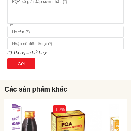
语
×
Không
Không
(*) Thông tin bắt buộc
Gửi
Các sản phẩm khác
-1.7%