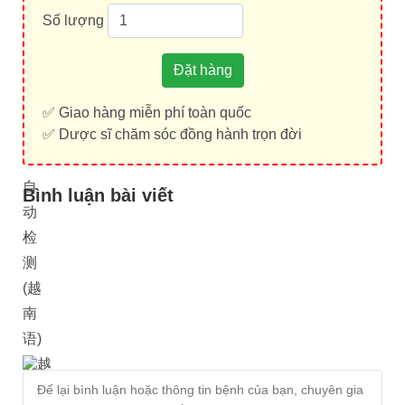
Số lượng
Đặt hàng
✅ Giao hàng miễn phí toàn quốc
✅ Dược sĩ chăm sóc đồng hành trọn đời
自
Bình luận bài viết
动
检
测
(越
南
语)
越
南