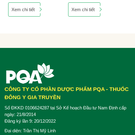
đường thở.
Xem chi tiết
Xem chi tiết
CÔNG TY CỔ PHẦN DƯỢC PHẨM PQA - THUỐC
ĐÔNG Y GIA TRUYỀN
Số ĐKKD 0106624287 tại Sở Kế hoạch Đầu tư Nam Định cấp
ngày: 21/8/2014
Đăng ký lần 9: 20/12/2022
Đại diện: Trần Thị Mỹ Linh