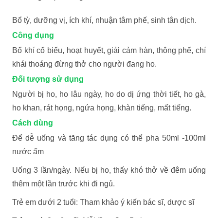
Bổ tỳ, dưỡng vị, ích khí, nhuận tâm phế, sinh tân dịch.
Công
dụn
g
Bổ khí cổ biếu, hoạt huyết, giải cảm hàn, thông phế, chí
khái thoáng đừng thở cho người đang ho.
Đối tượng sử dụng
Người bị ho, ho lâu ngày, ho do dị ứng thời tiết,
ho gà
,
ho khan, rát họng, ngứa họng, khàn tiếng, mất tiếng.
Cách dùng
Để dễ uống và tăng tác dụng có thể pha 50ml -100ml
nước ấm
Uống 3 lần/ngày. Nếu bị ho, thấy khó thở về đêm uống
thêm một lần trước khi đi ngủ.
Trẻ em dưới 2 tuổi: Tham khảo ý kiến bác sĩ, dược sĩ