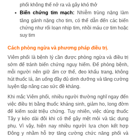
phổi không thể nở ra và gây khó thở
Biến chứng tim mạch:
Nhiễm trùng nặng làm
tăng gánh nặng cho tim, có thể dẫn đến các biến
chứng như rối loạn nhịp tim, nhồi máu cơ tim hoặc
suy tim
Cách phòng ngừa và phương pháp điều trị.
Viêm phổi là bệnh lý cần được phòng ngừa và điều trị
sớm để tránh biến chứng nguy hiểm. Để phòng bệnh,
mỗi người nên giữ ấm cơ thể, đeo khẩu trang, không
hút thuốc lá, ăn uống đầy đủ dinh dưỡng và tăng cường
luyện tập nâng cao sức đề kháng.
Khi mắc Viêm phổi, nhiều người thường nghĩ ngay đến
việc điều trị bằng thuốc kháng sinh, giảm ho, long đờm
để kiểm soát triệu chứng. Tuy nhiên, việc dùng thuốc
Tây y kéo dài đôi khi có thể gây mệt mỏi và tác dụng
phụ. Vì vậy, hiện nay nhiều người lựa chọn kết hợp
Đông y nhằm hỗ trợ tăng cường chức năng phổi và