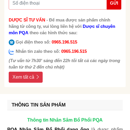
GỬI
DƯỢC SĨ TƯ VẤN
-
Để mua được sản phẩm chính
hãng từ công ty, vui lòng liên hệ với
Dược sĩ chuyên
môn PQA
theo các hình thức sau:
Gọi điện theo số:
0965.196.515
Nhắn tin zalo theo số:
0965.196.515
(Tư vấn từ 7h30' sáng đến 22h tối tất cả các ngày trong
tuần từ thứ 2 đến chủ nhật)
Xem tất cả
THÔNG TIN SẢN PHẨM
Thông tin Nhân Sâm Bổ Phổi PQA
PQA Nhân Sâm Bổ Phổi dạng ống
là dược phẩm