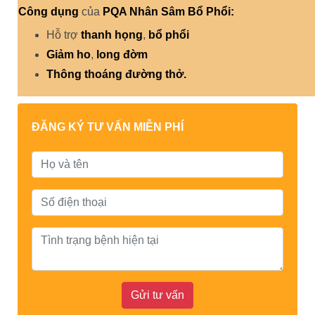
Công dụng
của
PQA Nhân Sâm Bổ Phổi
:
Hỗ trợ
thanh họng
,
bổ phổi
Giảm ho
,
long đờm
Thông thoáng đường thở
.
ĐĂNG KÝ TƯ VẤN MIỄN PHÍ
Gửi tư vấn