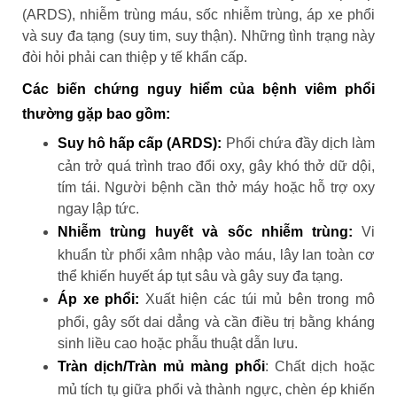
(ARDS), nhiễm trùng máu, sốc nhiễm trùng, áp xe phổi
và suy đa tạng (suy tim, suy thận). Những tình trạng này
đòi hỏi phải can thiệp y tế khẩn cấp.
Các biến chứng nguy hiểm của bệnh viêm phổi
thường gặp bao gồm:
Suy hô hấp cấp (ARDS):
Phổi chứa đầy dịch làm
cản trở quá trình trao đổi oxy, gây khó thở dữ dội,
tím tái. Người bệnh cần thở máy hoặc hỗ trợ oxy
ngay lập tức.
Nhiễm trùng huyết và sốc nhiễm trùng:
Vi
khuẩn từ phổi xâm nhập vào máu, lây lan toàn cơ
thể khiến huyết áp tụt sâu và gây suy đa tạng.
Áp xe phổi:
Xuất hiện các túi mủ bên trong mô
phổi, gây sốt dai dẳng và cần điều trị bằng kháng
sinh liều cao hoặc phẫu thuật dẫn lưu.
Tràn dịch/Tràn mủ màng phổi
: Chất dịch hoặc
mủ tích tụ giữa phổi và thành ngực, chèn ép khiến