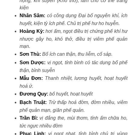
họng, khí suyễn (Khó thở), làm cho cơ thể tráng
kiện
Nhân Sâm:
có công dụng Đại bổ nguyên khí, ích
huyết, kiện tỳ ích phế. Chủ trị phế hư ho huyễn.
Hoàng Kỳ:
hơi ấm, ngọt điều trị chứng phế khí hư
nhược gây ho, khó thở, điều trị viêm phế quản
mạn.
Sơn Thù:
Bổ ích can thận, thu liễm, cố sáp.
Sơn Dược:
vị ngọt, tính bình có tác dụng bổ phế
thận, bình suyễn
Mẫu Đơn:
Thanh nhiệt, lương huyết, hoạt huyết
hoá ứ.
Đương Quy:
bổ huyết, hoạt huyết
Bạch Truật:
Trừ thấp hoá đờm, đờm nhiều, viêm
phế quản mạn, giãn phế quản.
Trần Bì
:
vị đắng the, mùi thơm, tính ấm chữa ho,
tức ngực nhiều đờm
Phục Linh:
vị ngọt nhạt, tính bình chú trị vùng