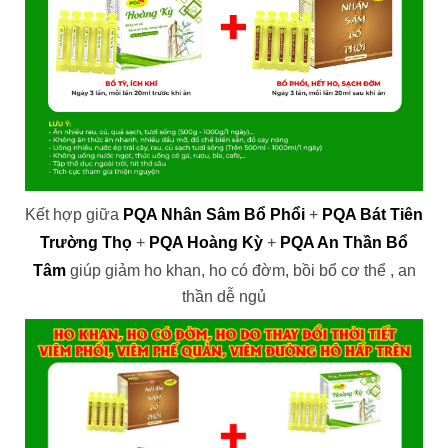
Kết hợp giữa
PQA Nhân Sâm Bổ Phổi
+
PQA Bát Tiên
Trường Thọ
+
PQA Hoàng Kỳ
+
PQA An Thần Bổ
Tâm
giúp giảm ho khan, ho có đờm, bồi bổ cơ thể , an
thần dễ ngủ