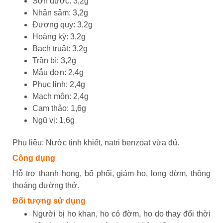
Sơn dược: 3,2g
Nhân sâm: 3,2g
Đương quy: 3,2g
Hoàng kỳ: 3,2g
Bạch truật: 3,2g
Trần bì: 3,2g
Mẫu đơn: 2,4g
Phục linh: 2,4g
Mạch môn: 2,4g
Cam thảo: 1,6g
Ngũ vị: 1,6g
Phụ liệu: Nước tinh khiết, natri benzoat vừa đủ.
Công dụng
Hỗ trợ thanh họng, bổ phổi, giảm ho, long đờm, thông
thoáng đường thở.
Đối tượng sử dụng
Người bị ho khan, ho có đờm, ho do thay đổi thời