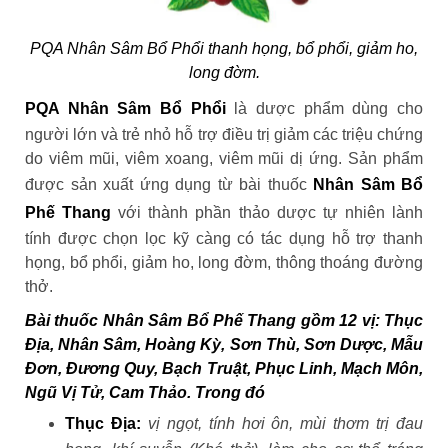
PQA Nhân Sâm Bổ Phổi thanh họng, bổ phổi, giảm ho,
long đờm.
PQA Nhân Sâm Bổ Phổi
là dược phẩm dùng cho
người lớn và trẻ nhỏ hỗ trợ điều trị giảm các triệu chứng
do viêm mũi, viêm xoang, viêm mũi dị ứng
.
Sản phẩm
được sản xuất ứng dụng từ bài thuốc
Nhân Sâm Bổ
Phế Thang
với thành phần thảo dược tự nhiên lành
tính được chọn lọc kỹ càng có tác dụng hỗ trợ thanh
họng, bổ phổi, giảm ho, long đờm, thông thoáng đường
thở.
Bài thuốc Nhân Sâm Bổ Phế Thang gồm 12 vị: Thục
Địa, Nhân Sâm, Hoàng Kỳ, Sơn Thù, Sơn Dược, Mẫu
Đơn, Đương Quy, Bạch Truật, Phục Linh, Mạch Môn,
Ngũ Vị Tử, Cam Thảo. Trong đó
Thục Địa:
vị ngọt, tính hơi ôn, mùi thơm trị đau