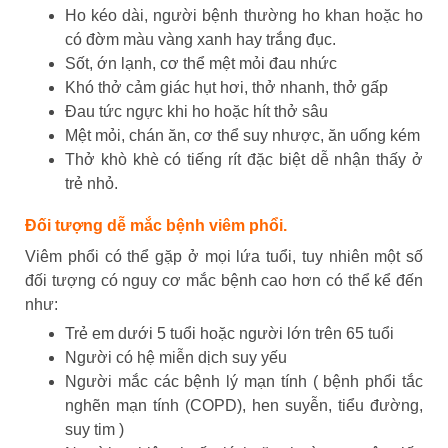
Ho kéo dài, người bệnh thường ho khan hoặc ho
có đờm màu vàng xanh hay trắng đục.
Sốt, ớn lạnh, cơ thể mệt mỏi đau nhức
Khó thở cảm giác hụt hơi, thở nhanh, thở gấp
Đau tức ngực khi ho hoặc hít thở sâu
Mệt mỏi, chán ăn, cơ thể suy nhược, ăn uống kém
Thở khò khè có tiếng rít đặc biệt dễ nhận thấy ở
trẻ nhỏ.
Đối tượng dễ mắc bệnh viêm phổi.
Viêm phổi có thể gặp ở mọi lứa tuổi, tuy nhiên một số
đối tượng có nguy cơ mắc bệnh cao hơn có thể kể đến
như:
Trẻ em dưới 5 tuổi hoặc người lớn trên 65 tuổi
Người có hệ miễn dịch suy yếu
Người mắc các bệnh lý mạn tính ( bệnh phổi tắc
nghẽn mạn tính (COPD), hen suyễn, tiểu đường,
suy tim )