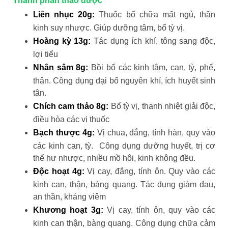
Thành phần thảo dược
Liên nhục 20g:
Thuốc bổ chữa mất ngủ, thần
kinh suy nhược. Giúp dưỡng tâm, bổ tỳ vị.
Hoàng kỳ 13g:
Tác dụng ích khí, tông sang độc,
lợi tiểu
Nhân sâm 8g:
Bồi bổ các kinh tâm, can, tỳ, phế,
thận. Công dụng đại bổ nguyên khí, ích huyết sinh
tân.
Chích cam thảo 8g:
Bổ tỳ vị, thanh nhiệt giải độc,
điều hòa các vị thuốc
Bạch thược 4g:
Vị chua, đắng, tính hàn, quy vào
các kinh can, tỳ. Công dụng dưỡng huyết, trị cơ
thể hư nhược, nhiều mồ hôi, kinh không đều.
Độc hoạt 4g:
Vị cay, đắng, tính ôn. Quy vào các
kinh can, thận, bàng quang. Tác dụng giảm đau,
an thần, kháng viêm
Khương hoạt 3g:
Vị cay, tính ôn, quy vào các
kinh can thận, bàng quang. Công dụng chữa cảm