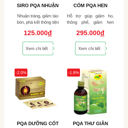
UẬN
CỐM PQA HEN
PQA THƯ CÂN
S
SUYỄN
HOẠT LẠC
táo
Hỗ trợ giúp giảm ho,
Giúp khu phong, tán hàn,
Nh
tiện
thông phế, giảm hen
hỗ trợ trừ thấp, hành khí,
bón
sử
suyễn.
hoạt huyết, bổ can thận.
c
295.000
đ
222.000
đ
Xem chi tiết
Xem chi tiết
-1.8%
-1.8%
-2.
ỐT
PQA THƯ GIÃN
PQA KÊ HUYẾT
P