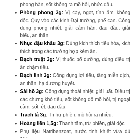
phong hàn, sốt không ra mồ hôi, nhức đầu.
Phòng phong 3g:
Vị cay, ngọt, tính ấm, không
độc. Quy vào các kinh Đại trường, phế can. Công
dụng phong nhiệt, giải cảm hàn, đau đầu, giải
biểu, an thần.
Nhục đậu khấu 3g:
Dùng kích thích tiêu hóa, kích
thích trong các trường hợp kém ăn.
Bạch truật 3g:
Vị thuốc bổ dưỡng, dùng điều trị
ăn chậm tiêu.
Bạch linh 3g:
Công dụng lợi tiểu, tăng miễn dịch,
an thần, hạ đường huyết.
Sài hồ 3g:
Công dụng thoái nhiệt, giải uất. Điều trị
các chứng khó tiểu, sốt không đổ mồ hôi, trị ngoại
cảm. sốt rét, đau đầu.
Trạch tả 3g:
Trị hư phiền, mồ hôi ra nhiều.
Hoàng liên 1,5g:
Thanh tâm, trừ phiền, giải độc
Phụ liệu Natribenzoat, nước tinh khiết vừa đủ