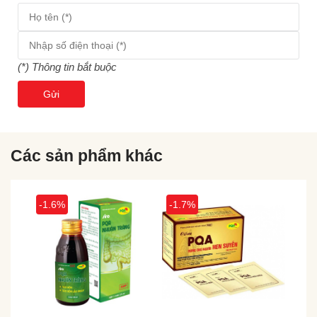
(*) Thông tin bắt buộc
Gửi
Các sản phẩm khác
-1.7%
-1.