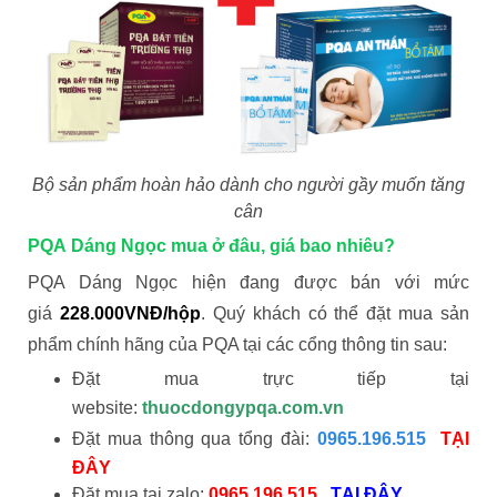
Bộ sản phẩm hoàn hảo dành cho người gầy muốn tăng
cân
PQA Dáng Ngọc mua ở đâu, giá bao nhiêu?
PQA Dáng Ngọc hiện đang được bán với mức
giá
228.000VNĐ/hộp
. Quý khách có thể đặt mua sản
phẩm chính hãng của PQA tại các cổng thông tin sau:
Đặt mua trực tiếp tại
website:
thuocdongypqa.com.vn
Đặt mua thông qua tổng đài:
0965.196.515
TẠI
ĐÂY
Đặt mua tại zalo:
0965 196 515
TẠI ĐÂY