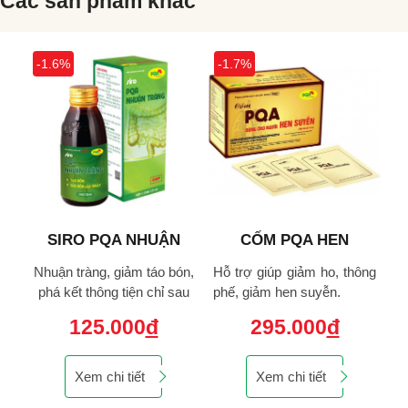
Các sản phẩm khác
-1.7%
-
CỐM PQA HEN
PQA THƯ CÂN HOẠT
SUYỄN
LẠC
ón,
Hỗ trợ giúp giảm ho, thông
Giúp khu phong, tán hàn,
N
au
phế, giảm hen suyễn.
hỗ trợ trừ thấp, hành khí,
p
hoạt huyết, bổ can thận.
295.000
đ
222.000
đ
Xem chi tiết
Xem chi tiết