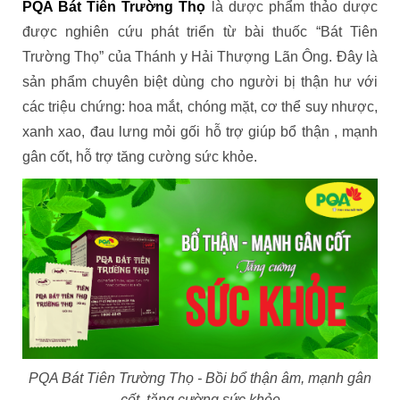
PQA Bát Tiên Trường Thọ
là dược phẩm thảo dược
được nghiên cứu phát triển từ bài thuốc “Bát Tiên
Trường Thọ” của Thánh y Hải Thượng Lãn Ông. Đây là
sản phẩm chuyên biệt dùng cho người bị thận hư với
các triệu chứng: hoa mắt, chóng mặt, cơ thể suy nhược,
xanh xao, đau lưng mỏi gối hỗ trợ giúp bổ thận , mạnh
gân cốt, hỗ trợ tăng cường sức khỏe.
PQA Bát Tiên Trường Thọ - Bồi bổ thận âm, mạnh gân
cốt, tăng cường sức khỏe