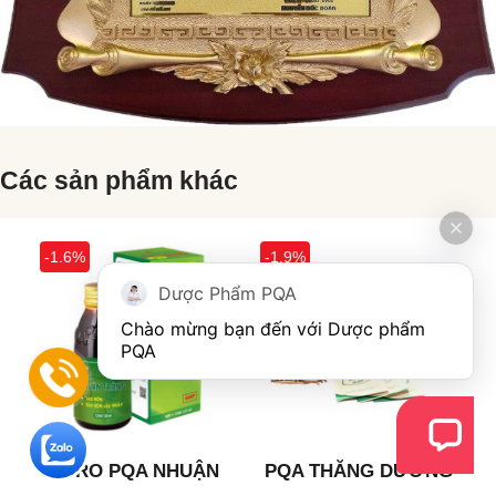
Các sản phẩm khác
6%
-1.9%
-1.9%
Dược Phẩm PQA
Chào mừng bạn đến với Dược phẩm 
PQA
IRO PQA NHUẬN
PQA THĂNG DƯƠNG
PQA NH