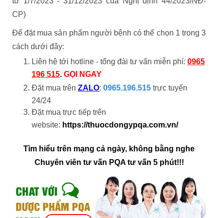
từ 1/7/2023 - 31/12/2023 của Nghị định 44/2023/NĐ-
CP)
Để đặt mua sản phẩm người bệnh có thể chọn 1 trong 3
cách dưới đây:
Liên hệ tới hotline - tổng đài tư vấn miễn phí:
0965
196 515
.
GỌI NGAY
Đặt mua trên
ZALO
:
0965.196.515
trực tuyến
24/24
Đặt mua trực tiếp trên
website:
https://thuocdongypqa.com.vn/
Tìm hiểu trên mạng cả ngày, không bằng nghe
Chuyên viên tư vấn PQA tư vấn 5 phút!!!