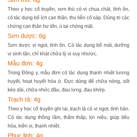
Theo y học cổ truyền, sơn thù có vị chua chát, tính ôn,
có tác dụng bổ ích can thận, thu liễn cố sáp. Dùng trị các
chứng can thận hư tổn, ù tai chóng mặt.
Sơn dược: 6g
Sơn dược vị ngọt, tính ôn. Có tác dụng bổ mát, dưỡng
vị sinh tân, chỉ khát chữa tỳ vị suy nhược.
Mẫu đơn: 4g
Trong Đông y, mẫu đơn có tác dụng thanh nhiệt lương
huyết, hoạt huyết hóa ứ. Đực dùng để chữa nóng, sốt
kéo dài, chữa nhức đầu, đau lưng, đau khớp.
Trạch tả: 4g
Theo y học cổ truyền ghi lại, trạch tả có vị ngọt, tính hàn.
Có tác dụng thông lâm, thẩm thấp, lợi niệu, giúp tiêu
hóa, kiện vị, thanh nhiệt.
Phục linh: 4g