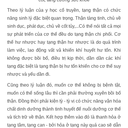
Theo lý luận của y học cổ truyền, tạng thận có chức
năng sinh lý đặc biệt quan trọng. Thận tàng tinh, chủ về
sinh dục, phát dục, chủ về cốt tủy,...Có thể nói tất cả mọi
sự phát triển của cơ thể đều do tạng thận chi phối. Cơ
thể hư nhược hay tạng thận hư nhược là do quá trình
làm việc, lao động vất vả khiến khí huyết hư tổn. Khi
không được bồi bổ, điều trị kịp thời, dần dần các khí
tạng đặc biệt là tạng thận bị hư tổn khiến cho cơ thể suy
nhược và yếu dần đi.
Cũng theo lý luận đó, muốn cơ thể không bị bệnh tật,
muốn có thể sống lâu thì cần phải thường xuyên bồi bổ
thận. Đồng thời phải kiện tỳ - tỳ vị có chức năng vận hóa
chất dinh dưỡng thành tinh huyết để nuôi dưỡng cơ thể
và tích trữ về thận. Kết hợp thêm vào đó là thanh hỏa ở
tạng tâm, tạng can - bởi hỏa ở tạng này quá cao sẽ dẫn