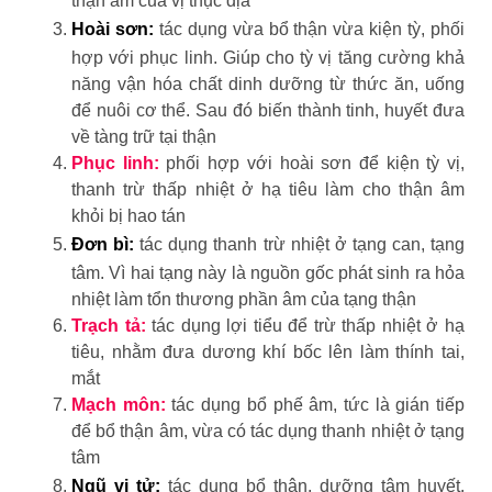
thận âm của vị thục địa
Hoài sơn:
tác dụng vừa bổ thận vừa kiện tỳ, phối
hợp với phục linh. Giúp cho tỳ vị tăng cường khả
năng vận hóa chất dinh dưỡng từ thức ăn, uống
để nuôi cơ thể. Sau đó biến thành tinh, huyết đưa
về tàng trữ tại thận
Phục linh:
phối hợp với hoài sơn để kiện tỳ vị,
thanh trừ thấp nhiệt ở hạ tiêu làm cho thận âm
khỏi bị hao tán
Đơn bì:
tác dụng thanh trừ nhiệt ở tạng can, tạng
tâm. Vì hai tạng này là nguồn gốc phát sinh ra hỏa
nhiệt làm tổn thương phần âm của tạng thận
Trạch tả:
tác dụng lợi tiểu để trừ thấp nhiệt ở hạ
tiêu, nhằm đưa dương khí bốc lên làm thính tai,
mắt
Mạch môn:
tác dụng bổ phế âm, tức là gián tiếp
để bổ thận âm, vừa có tác dụng thanh nhiệt ở tạng
tâm
Ngũ vị tử:
tác dụng bổ thận, dưỡng tâm huyết,