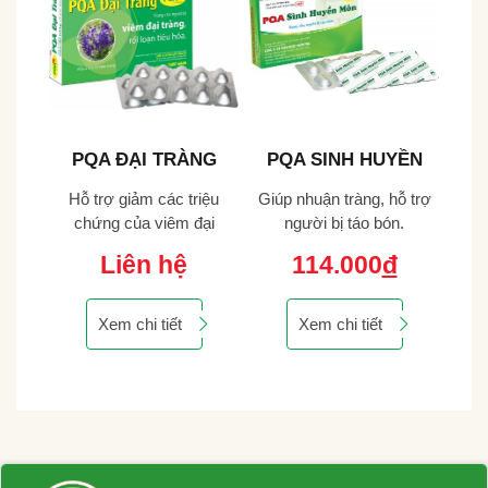
A ĐẠI TRÀNG
PQA SINH HUYỀN
PQA MỆNH 
MÔN
THỦY CỐ
rợ giảm các triệu
Giúp nhuận tràng, hỗ trợ
Bồi bổ thận âm,
ng của viêm đại
người bị táo bón.
cường sức k
g cấp và mạn tính,
Liên hệ
114.000
đ
191.000
ối loạn tiêu hóa.
Xem chi tiết
Xem chi tiết
Xem chi tiết