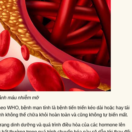
ảnh máu nhiễm mỡ
 WHO, bệnh mạn tính là bệnh tiến triển kéo dài hoặc hay tái
tính không thể chữa khỏi hoàn toàn và cũng không tự biến mất.
trạng dinh dưỡng và quá trình điều hòa của các hormone lên
ự bất thường trong quá trình chuyển hóa này sẽ dẫn tới thay đổi