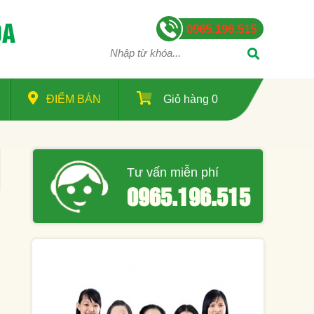
QA
0965.196.515
ĐIỂM BÁN
Giỏ hàng
0
Tư vấn miễn phí
0965.196.515