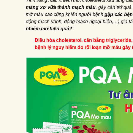
Tình trạng máu nhiễm mỡ, cholesterol xấu tăng cao 
mảng xơ vữa thành mạch máu
, gây cản trở quá
mỡ máu cao cũng khiến người bệnh
gặp các bện
động mạch vành, động mạch ngoại biên,…)
gia t
nhiễm mỡ hiệu quả?
Điều hòa cholesterol, cân bằng triglycerid
bệnh lý nguy hiểm do rối loạn mỡ máu gây 