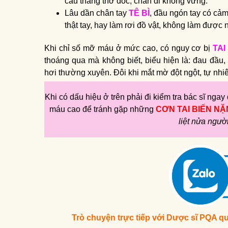
cầu thang thở dốc, chân đi không vững.
Lâu dần chân tay
TÊ BÌ
, đầu ngón tay có cảm
thật tay, hay làm rơi đồ vật, không làm được 
Khi chỉ số mỡ máu ở mức cao, có nguy cơ bị
TAI
thoáng qua mà không biết, biểu hiện là: đau đầu, 
hơi thường xuyên. Đôi khi mắt mờ đột ngột, tự nhi
Khi có dấu hiệu ở trên phải đi kiểm tra bác sĩ ngay
máu cao để tránh gặp những
CƠN TAI BIẾN N
liệt nửa ngư
Trò chuyện trực tiếp với Dược sĩ PQA qu