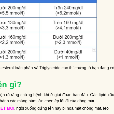
olesterol toàn phần và Triglyceride cao thì chứng tỏ bạn đang c
ện gì?
iện rõ ràng chứng bệnh khi ở giai đoạn ban đầu. Các lipid xấ
 thành các mảng bám lớn chèn ép lối đi của dòng máu.
ỆT MỎI
, ngồi xuống đứng lên hay bị hoa mắt chóng mặt, leo