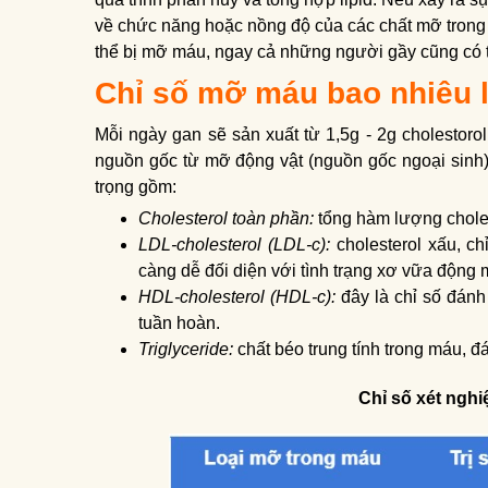
về chức năng hoặc nồng độ của các chất mỡ tron
thể bị mỡ máu, ngay cả những người gầy cũng có 
Chỉ số mỡ máu bao nhiêu 
Mỗi ngày gan sẽ sản xuất từ 1,5g - 2g cholestoro
nguồn gốc từ mỡ động vật (nguồn gốc ngoại sinh).
trọng gồm:
Cholesterol toàn phần:
tổng hàm lượng chole
LDL-cholesterol (LDL-c):
cholesterol xấu, ch
càng dễ đối diện với tình trạng xơ vữa động 
HDL-cholesterol (HDL-c):
đây là chỉ số đánh 
tuần hoàn.
Triglyceride:
chất béo trung tính trong máu, đ
Chỉ số xét nghi