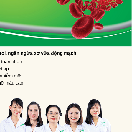
erol, ngăn ngừa xơ vữa động mạch
e toàn phần
ết áp
 nhiễm mỡ
mỡ máu cao