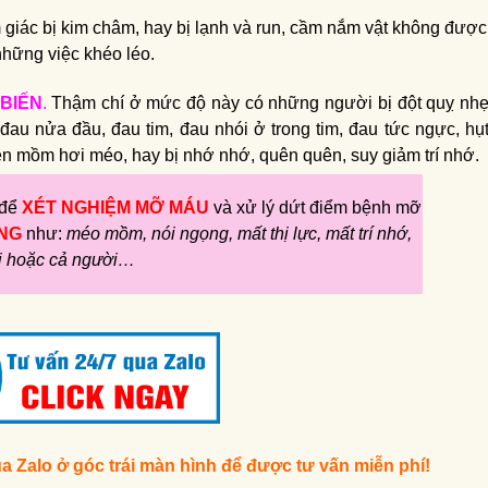
 giác bị kim châm, hay bị lạnh và run, cầm nắm vật không được
những việc khéo léo.
 BIẾN
.
Thậm chí ở mức độ này có những người bị đột quỵ nh
đau nửa đầu, đau tim, đau nhói ở trong tim, đau tức ngực, hụ
ên mồm hơi méo, hay bị nhớ nhớ, quên quên, suy giảm trí nhớ.
 để
XÉT NGHIỆM MỠ MÁU
và xử lý dứt điểm bệnh mỡ
ẶNG
như:
méo mồm, nói ngọng, mất thị lực, mất trí nhớ,
ời hoặc cả người…
a Zalo ở góc trái màn hình để được tư vấn miễn phí!