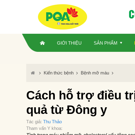
C
GIỚI THIỆU
SẢN PHẨM
Kiến thức bệnh
Bệnh mỡ máu
Cách hỗ trợ điều t
quả từ Đông y
Tác giả:
Thu Thảo
Tham vấn Y khoa: