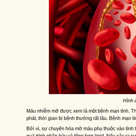
Hình 
Máu nhiễm mỡ được xem là một bệnh mạn tính. Theo
phát, thời gian bị bệnh thường rất lâu. Bệnh mạn 
Bởi vì, sự chuyển hóa mỡ máu phụ thuộc vào tình 
quá trình phân hủy và tổng hợp lipid. Nếu xảy ra s