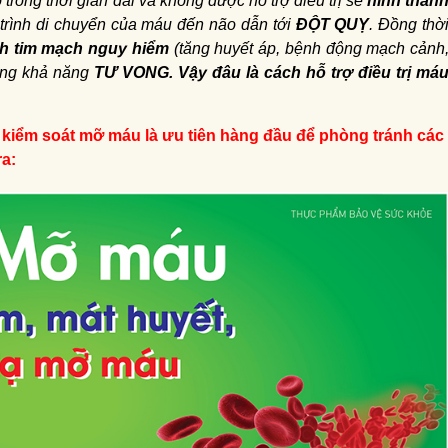
trong thời gian dài và không được hỗ trợ điều trị sẽ
hình thàn
 trình di chuyển của máu đến não dẫn tới
ĐỘT QUỴ
. Đồng thờ
h tim mạch nguy hiểm
(tăng huyết áp, bệnh động mạch cảnh
ăng khả năng
TƯ VONG. Vậy đâu là cách hỗ trợ điều trị má
e, kiểm soát mỡ máu là ưu tiên hàng đầu để phòng tránh các
ra: