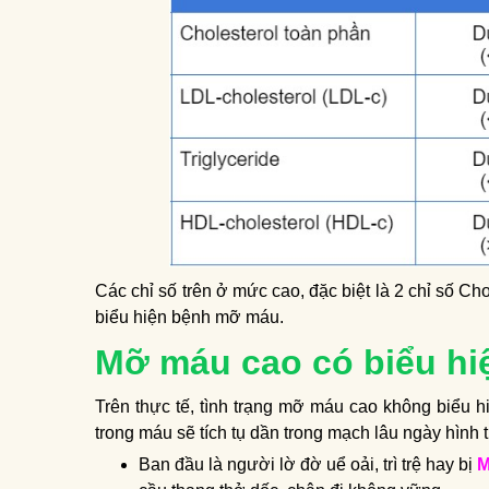
Các chỉ số trên ở mức cao, đặc biệt là 2 chỉ số Ch
biểu hiện bệnh mỡ máu.
Mỡ máu cao có biểu hi
Trên thực tế, tình trạng mỡ máu cao không biểu h
trong máu sẽ tích tụ dần trong mạch lâu ngày hình
Ban đầu là người lờ đờ uể oải, trì trệ hay bị
M