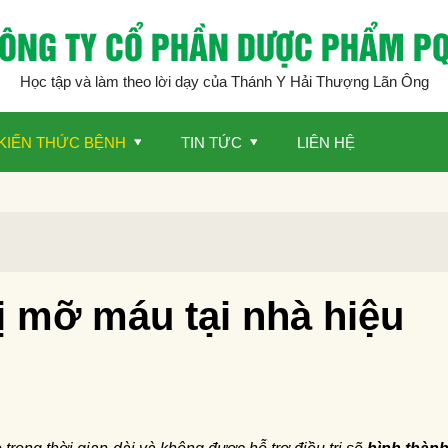
ÔNG TY CỔ PHẦN DƯỢC PHẨM P
Học tập và làm theo lời dạy của Thánh Y Hải Thượng Lãn Ông
KIẾN THỨC BỆNH
TIN TỨC
LIÊN HỆ
rị mỡ máu tại nhà hiệu