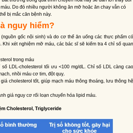
g máu. Do đó nhiều người không ăn mỡ hoặc ăn chay vẫn có
thể bị mắc căn bệnh này.
là nguy hiểm?
l (nguồn gốc nội sinh) và do cơ thể ăn uống các thực phẩm c
 Khi xét nghiệm mỡ máu, các bác sĩ sẽ kiểm tra 4 chỉ số qua
sterol trong máu
ỉ số LDL-cholesterol tối ưu <100 mg/dL. Chỉ số LDL càng ca
mạch, nhồi máu cơ tim, đột quỵ.
giá cholesterol tốt, giúp mạch máu thông thoáng, lưu thông h
ánh giá nguy cơ rối loạn chuyển hóa lipid máu.
ệm Cholesterol, Triglyceride