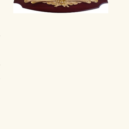
ó
n
o
ệ