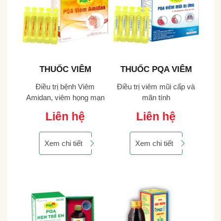
PQA
THUỐC VIÊM
THUỐC PQA VIÊM
TH
AMIDAN PQA - CAO
MŨI DỊ ỨNG
Điều trị bệnh Viêm
Điều trị viêm mũi cấp và
LỎNG
Amidan, viêm họng mạn
mãn tính
tính.
Liên hệ
Liên hệ
Xem chi tiết
Xem chi tiết