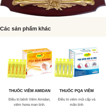
Các sản phẩm khác
HO
THUỐC VIÊM AMIDAN
THUỐC PQA VIÊM
T
PQA - CAO LỎNG
MŨI DỊ ỨNG
Điều trị bệnh Viêm Amidan,
Điều trị viêm mũi cấp và
viêm họng mạn tính.
mãn tính