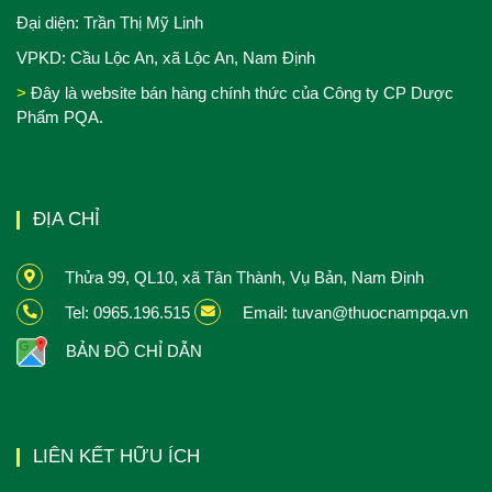
Đại diện: Trần Thị Mỹ Linh
VPKD: Cầu Lộc An, xã Lộc An, Nam Định
>
Đây là website bán hàng chính thức của Công ty CP Dược
Phẩm PQA.
ĐỊA CHỈ
Thửa 99, QL10, xã Tân Thành, Vụ Bản, Nam Định
Tel: 0965.196.515
Email: tuvan@thuocnampqa.vn
BẢN ĐỒ CHỈ DẪN
LIÊN KẾT HỮU ÍCH