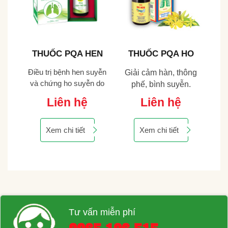
EN
THUỐC PQA HEN
THUỐC PQA HO
T
NG)
TRẺ EM 250ML
HEN PHONG HÀN
SU
uyễn
Điều trị bệnh hen suyễn
Điề
Giải cảm hàn, thông
 do
và chứng ho suyễn do
và
phế, bình suyễn.
 trở
phế khí hư, hàn đàm trở
phế
Liên hệ
Liên hệ
trệ
Xem chi tiết
Xem chi tiết
Tư vấn miễn phí