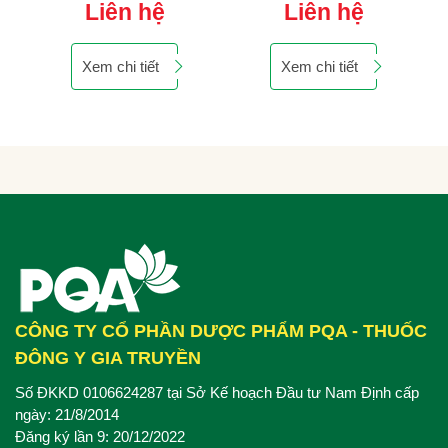
Liên hệ
Liên hệ
Xem chi tiết
Xem chi tiết
CÔNG TY CỔ PHẦN DƯỢC PHẨM PQA - THUỐC
ĐÔNG Y GIA TRUYỀN
Số ĐKKD 0106624287 tại Sở Kế hoạch Đầu tư Nam Định cấp
ngày: 21/8/2014
Đăng ký lần 9: 20/12/2022