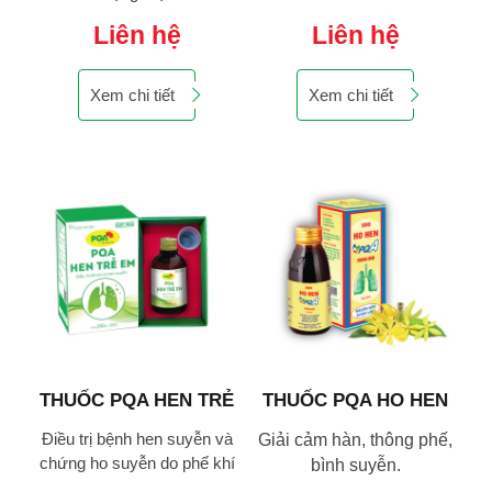
Liên hệ
Liên hệ
Xem chi tiết
Xem chi tiết
THUỐC PQA HEN TRẺ
THUỐC PQA HO HEN
)
EM 250ML
PHONG HÀN
và
Điều trị bệnh hen suyễn và
Đ
Giải cảm hàn, thông phế,
khí
chứng ho suyễn do phế khí
ch
bình suyễn.
hư, hàn đàm trở trệ