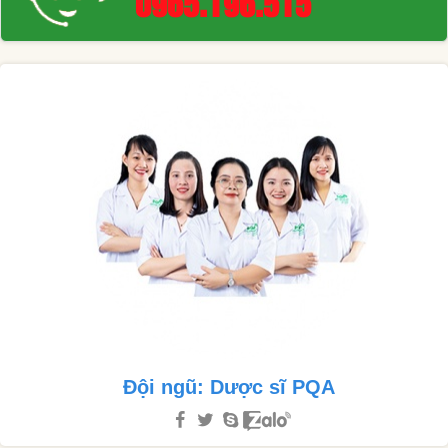
0965.196.515
Đội ngũ: Dược sĩ PQA