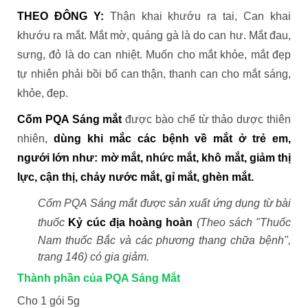
THEO ĐÔNG Y:
Thận khai khướu ra tai, Can khai
khướu ra mắt. Mắt mờ, quáng gà là do can hư. Mắt đau,
sưng, đỏ là do can nhiệt. Muốn cho mắt khỏe, mắt đẹp
tự nhiên phải bồi bổ can thận, thanh can cho mắt sáng,
khỏe, đẹp.
Cốm PQA Sáng mắt
được bào chế từ thảo dược thiên
nhiên,
dùng khi mắc các bệnh về mắt ở trẻ em,
ngưới lớn như: mờ mắt, nhức mắt, khô mắt, giảm thị
lực, cận thị, chảy nước mắt, gỉ mắt, ghèn mắt.
Cốm PQA Sáng mắt
được sản xuất ứng dụng từ bài
thuốc
Kỷ cúc địa hoàng hoàn
(Theo sách "Thuốc
Nam thuốc Bắc và các phương thang chữa bệnh",
trang 146) có gia giảm.
Thành phần của PQA Sáng Mắt
Cho 1 gói 5g