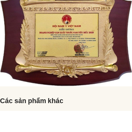
Các sản phẩm khác
Chưa
có
dữ