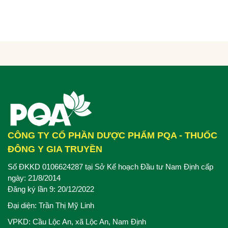
liệu
CÔNG TY CỔ PHẦN DƯỢC PHẨM PQA - THUỐC
ĐÔNG Y GIA TRUYỀN
Số ĐKKD 0106624287 tại Sở Kế hoạch Đầu tư Nam Định cấp
ngày: 21/8/2014
Đăng ký lần 9: 20/12/2022
Đại diện: Trần Thị Mỹ Linh
VPKD: Cầu Lộc An, xã Lộc An, Nam Định