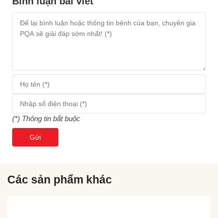
Bình luận bài viết
(*) Thông tin bắt buộc
Gửi
Các sản phẩm khác
Chưa