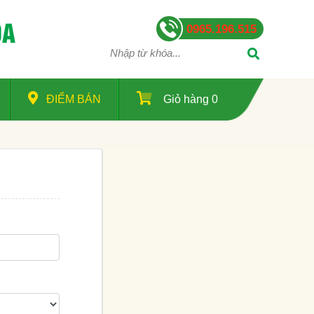
QA
0965.196.515
ĐIỂM BÁN
Giỏ hàng
0