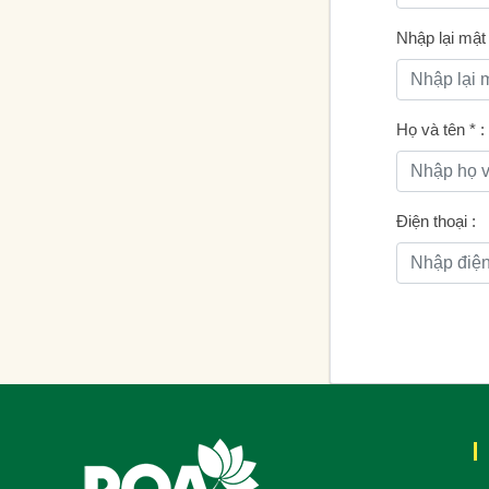
Nhập lại mậ
Họ và tên
*
:
Điện thoại :