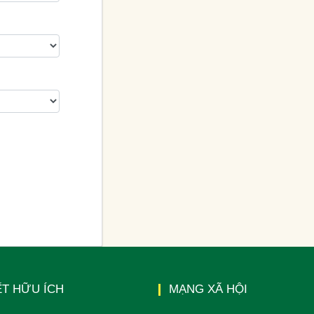
ẾT HỮU ÍCH
MẠNG XÃ HỘI