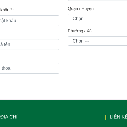
Quận / Huyện
t khẩu
*
:
Phường / Xã
ĐỊA CHỈ
LIÊN K